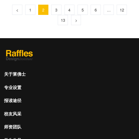
<
1
2
3
4
5
6
...
12
13
>
关于莱佛士
专业设置
报读途径
校友风采
师资团队