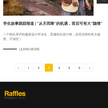
学生故事跟踪报道 | “从天而降”的机遇，背后可有大“隐情”
一个刚出茅庐的服装设计毕业生，受邀担任设计师，这背后绝对有大秘
密，可深挖！
LEARN MORE
<
1
2
3
4
5
6
>