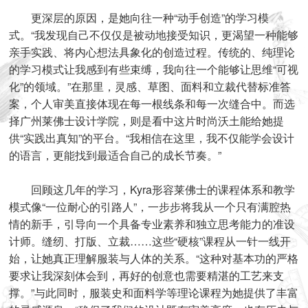
更深层的原因，是她向往一种“动手创造”的学习模
式。“我发现自己不仅仅是被动地接受知识，更渴望一种能够
亲手实践、将内心想法具象化的创造过程。传统的、纯理论
的学习模式让我感到有些束缚，我向往一个能够让思维“可视
化”的领域。”在那里，灵感、草图、面料和立裁代替标准答
案，个人审美直接体现在每一根线条和每一次缝合中。而选
择广州莱佛士设计学院，则是看中这片时尚沃土能给她提
供“实践出真知”的平台。“我相信在这里，我不仅能学会设计
的语言，更能找到最适合自己的成长节奏。”
回顾这几年的学习，Kyra形容莱佛士的课程体系和教学
模式像“一位耐心的引路人”，一步步将我从一个只有满腔热
情的新手，引导向一个具备专业素养和独立思考能力的准设
计师。缝纫、打版、立裁……这些“硬核”课程从一针一线开
始，让她真正理解服装与人体的关系。“这种对基本功的严格
要求让我深刻体会到，再好的创意也需要精湛的工艺来支
撑。”与此同时，服装史和面料学等理论课程为她提供了丰富