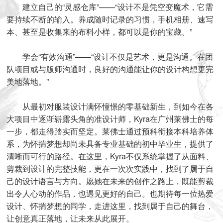
建立自己的“灵感仓库”——“设计不是凭空变魔术，它需
要持续不断的输入。养成随时记录的习惯，手机相册、速写
本、甚至是收集来的布料小样，都可以是你的宝藏。”
学会“有效沟通”——“设计不仅是艺术，更是沟通。在团
队项目或与版师沟通时，良好的沟通能让你的设计构想更完
美地落地。”
从最初对服装设计满怀憧憬的零基础新生，到如今在各
大项目中逐渐崭露头角的准设计师，Kyra在广州莱佛士的每
一步，都走得踏实而坚定。莱佛士通过预科衔接本科培养体
系，为怀揣梦想却尚未具备专业基础的初中毕业生，提供了
清晰而可行的路径。在这里，Kyra不仅系统掌握了从面料、
剪裁到设计的完整技能，更在一次次实践中，找到了属于自
己的设计语言与方向。愿她在未来的创作之路上，既能剪裁
出令人心动的作品，也遇见更好的自己。也期待每一位热爱
设计、怀揣梦想的同学，走进这里，找到属于自己的舞台，
让创意真正落地，让未来从此展开。